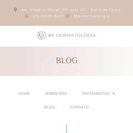
Av. Olegário Maciel, 531, sala 201 - Barra da Tijuca
(21) 99939-8097
@bvdermatologia
BLOG
HOME
SOBRE NÓS
TRATAMENTOS
BLOG
CONTATO