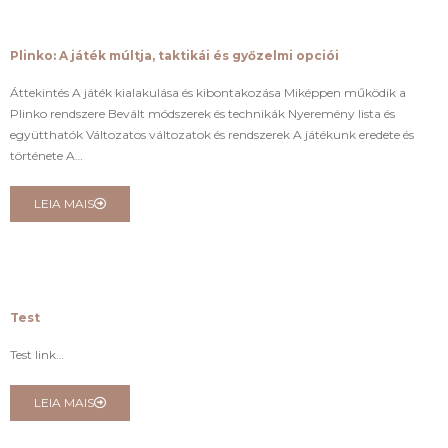
Plinko: A játék múltja, taktikái és győzelmi opciói
Áttekintés A játék kialakulása és kibontakozása Miképpen működik a
Plinko rendszere Bevált módszerek és technikák Nyeremény lista és
együtthatók Változatos változatok és rendszerek A játékunk eredete és
története A…
LEIA MAIS
Test
Test link…
LEIA MAIS