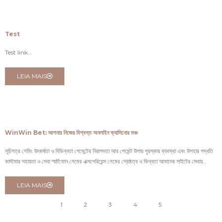
Test
Test link…
LEIA MAIS
WinWin Bet: আপনার নিজের বিশ্বস্ত অনলাইন ক্যাসিনোর মঞ্চ
সূচিপত্র গেমিং উৎকর্ষতা ও বিভিন্নতা পেমেন্টের নিরাপদতা আর পেমেন্ট উপায় পুরস্কার ব্যবস্থা এবং উপহার পদ্ধতি
কাস্টমার সহায়তা ও সেবা স্মার্টফোন গেমের এক্সপেরিয়েন্স গেমের শ্রেষ্ঠত্ব ও ভিন্নতা আমাদের সাইটের সেবায়…
LEIA MAIS
1
2
3
4
5