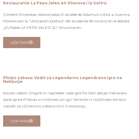
Restaurante La Pepa Jaleo en Vilanova i la Geltrú
Content Empresas relacionadas El alcalde de Adamuz critica a Juanma
Moreno por la "utilización política" del accidente ferroviario en el debate
¿Es fiable LA PEPA JALEO SL? Anuncios en…
LEIA MAIS
Plinko zabava: Vodič za Legendarno Legendrano Igro na
Naključje
Kazalo vsebin Origine in napredek naše igre Po čem deluje mehanika
dane igrice Pristopi in možnosti pri igri Variante in različnosti Koristni
nasveti za učinkovito zabavo Izvir in evolucija…
LEIA MAIS