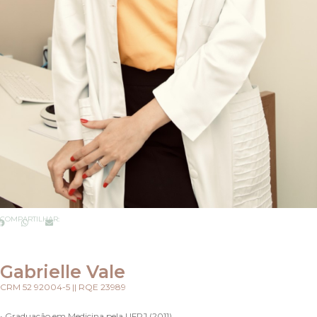
COMPARTILHAR:
Gabrielle Vale
CRM 52 92004-5 || RQE 23989
• Graduação em Medicina pela UFRJ (2011).