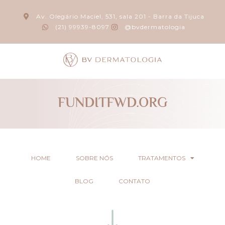
Av. Olegário Maciel, 531, sala 201 - Barra da Tijuca
(21) 99939-8097
@bvdermatologia
FUNDITFWD.ORG
HOME
SOBRE NÓS
TRATAMENTOS
BLOG
CONTATO