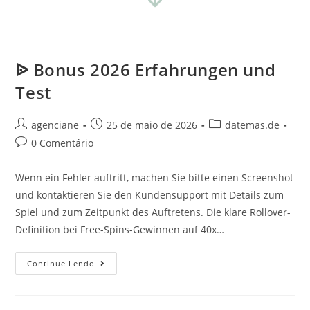
ᐉ Bonus 2026 Erfahrungen und
Test
agenciane
25 de maio de 2026
datemas.de
0 Comentário
Wenn ein Fehler auftritt, machen Sie bitte einen Screenshot
und kontaktieren Sie den Kundensupport mit Details zum
Spiel und zum Zeitpunkt des Auftretens. Die klare Rollover-
Definition bei Free-Spins-Gewinnen auf 40x…
Continue Lendo