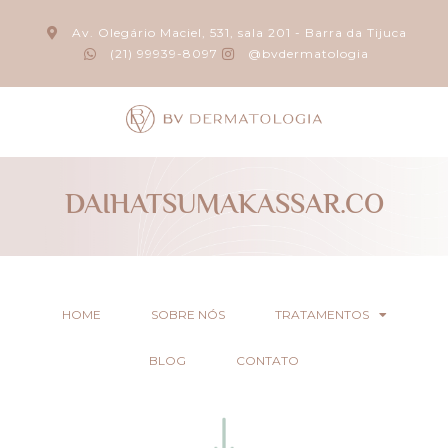
Av. Olegário Maciel, 531, sala 201 - Barra da Tijuca
(21) 99939-8097
@bvdermatologia
DAIHATSUMAKASSAR.CO
HOME
SOBRE NÓS
TRATAMENTOS
BLOG
CONTATO