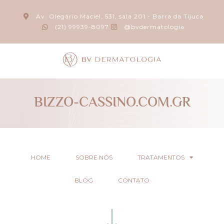
Av. Olegário Maciel, 531, sala 201 - Barra da Tijuca
(21) 99939-8097
@bvdermatologia
BIZZO-CASSINO.COM.GR
HOME
SOBRE NÓS
TRATAMENTOS
BLOG
CONTATO