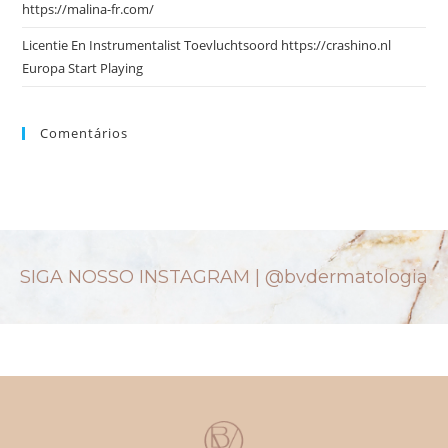
https://malina-fr.com/
Licentie En Instrumentalist Toevluchtsoord https://crashino.nl
Europa Start Playing
Comentários
SIGA NOSSO INSTAGRAM |
@bvdermatologia