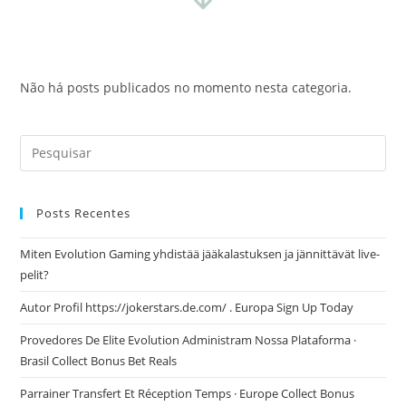
Não há posts publicados no momento nesta categoria.
Posts Recentes
Miten Evolution Gaming yhdistää jääkalastuksen ja jännittävät live-
pelit?
Autor Profil https://jokerstars.de.com/ . Europa Sign Up Today
Provedores De Elite Evolution Administram Nossa Plataforma ·
Brasil Collect Bonus Bet Reals
Parrainer Transfert Et Réception Temps · Europe Collect Bonus