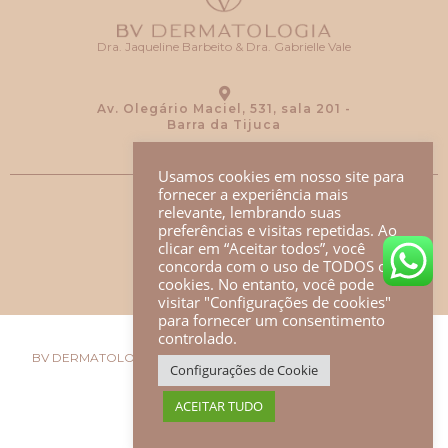
Dra. Jaqueline Barbeito & Dra. Gabrielle Vale
Av. Olegário Maciel, 531, sala 201 -
Barra da Tijuca
Usamos cookies em nosso site para
fornecer a experiência mais
relevante, lembrando suas
(21) 99939-8097
preferências e visitas repetidas. Ao
clicar em “Aceitar todos”, você
concorda com o uso de TODOS os
cookies. No entanto, você pode
visitar "Configurações de cookies"
para fornecer um consentimento
controlado.
BV DERMATOLOGIA || CNPJ 42429791/0001-10 || Todos os direitos
Configurações de Cookie
reservados – 2021
ACEITAR TUDO