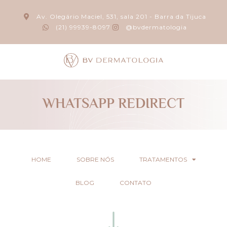
Av. Olegário Maciel, 531, sala 201 - Barra da Tijuca
(21) 99939-8097
@bvdermatologia
WHATSAPP REDIRECT
HOME
SOBRE NÓS
TRATAMENTOS
BLOG
CONTATO