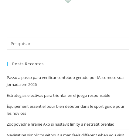
Posts Recentes
Passo a passo para verificar conteúdo gerado por IA: comece sua
jornada em 2026
Estrategias efectivas para triunfar en el juego responsable
Équipement essentiel pour bien débuter dans le sport guide pour
les novices
Zodpovedné hranie Ako si nastaviť limity a nestratiť prehľad
Navigating simplicity without a map feels different when you visit