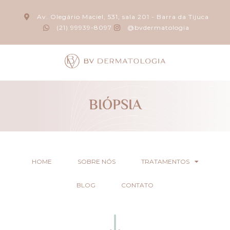
Av. Olegário Maciel, 531, sala 201 - Barra da Tijuca
(21) 99939-8097
@bvdermatologia
BIÓPSIA
HOME
SOBRE NÓS
TRATAMENTOS
BLOG
CONTATO