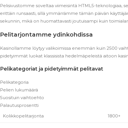
Pelisivustomme soveltaa viimeisintä HTML5-teknologiaa, se 
erittäin runsaasti, sillä ymmärrämme tämän päivän käyttäj
sekunnin, mikä on huomattavasti joutuisampi kuin toimialan
Pelitarjontamme ydinkohdissa
Kasinollamme löytyy valikoimissa enemmän kuin 2500 vaihtoe
pidetyimmät luokat klassisista hedelmäpeleistä aitoon kasi
Pelikategoriat ja pidetyimmät pelitavat
Pelikategoria
Pelien lukumäärä
Suosituin vaihtoehto
Palautusprosentti
Kolikkopelitarjonta
1800+