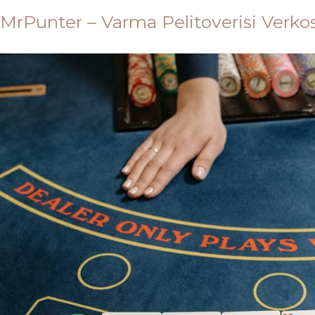
MrPunter – Varma Pelitoverisi Verko