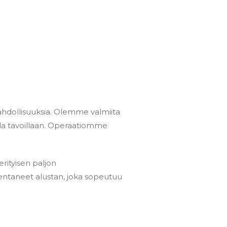
ahdollisuuksia. Olemme valmiita
la tavoillaan. Operaatiomme
erityisen paljon
entaneet alustan, joka sopeutuu