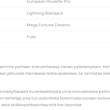
European Roulette Pro
Lightning Blackjack
Mega Fortune Dreams
Futis
emme parhaan toteutettavissa olevan pelielamyksen. Keh
tetaan jatkuvasti itsenäisissä testauspaikoissa. Se varmista
ästyttävästä kuvankäsittelystä ynnä innovatiivisista pelim
n kehittäjä, joka tuo autenttista kokemusta suoraan kotiove
 sekä kolikkopelitarjontaa että live-tarjontaa