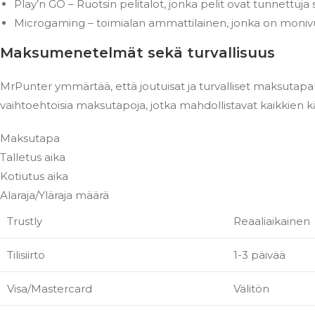
Play’n GO – Ruotsin pelitalot, jonka pelit ovat tunnettuja 
Microgaming – toimialan ammattilainen, jonka on monivu
Maksumenetelmät sekä turvallisuus
MrPunter ymmärtää, että joutuisat ja turvalliset maksutap
vaihtoehtoisia maksutapoja, jotka mahdollistavat kaikkien k
Maksutapa
Talletus aika
Kotiutus aika
Alaraja/Yläraja määrä
Trustly
Reaaliaikainen
Tilisiirto
1-3 päivää
Visa/Mastercard
Välitön