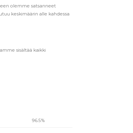
amiseen olemme satsanneet
autuu keskimäärin alle kahdessa
mamme sisältää kaikki
96.5%