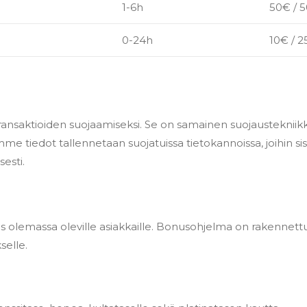
1-6h
50€ / 
0-24h
10€ / 
ansaktioiden suojaamiseksi. Se on samainen suojaustekniikk
me tiedot tallennetaan suojatuissa tietokannoissa, joihin sis
esti.
yös olemassa oleville asiakkaille. Bonusohjelma on rakennett
selle.