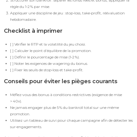
Structurer son bankroll : séparer les fonds réels et bonus, appliquer la
règle du 1‑2 % par mise.
Appliquer une discipline de jeu : stop‑loss, take‑profit, réévaluation
hebdomadaire.
Checklist à imprimer
[ ] Vérifier le RTP et la volatilité du jeu choisi.
[ ] Calculer le point d’équilibre de la promotion.
[ ] Définir le pourcentage de mise (1‑2 %).
[ ] Noter les exigences de wagering du bonus.
[ ] Fixer les seuils de stop‑loss et take‑profit.
Conseils pour éviter les pièges courants
Méfiez‑vous des bonus à conditions restrictives (exigence de mise
> 40x).
Ne jamais engager plus de 5 % du bankroll total sur une même
promotion.
Utilisez un tableau de suivi pour chaque campagne afin de détecter les
sur‑engagements.