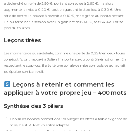
a déclenché un win de 2,50 €, portant son solde à 2,60 €. Il a alors
augmenté la mise à 0,20 €, tout en gardant le stop‑loss à 0,30 €. Une
série de pertes l’a poussé à revenir à 0,10 €, mais grâce au bonus restant,
il a pu terminer la session avec un gain net de 8,40 €, soit 84 % du prize
pool du tournoi.
Leçons tirées
Les moments de quasi‑défaite, comme une perte de 0,25 € en deux tours
consécutifs, ont rappelé à Julien l’importance du contrôle émotionnel. En
respectant le stop‑loss, il a évité une spirale de mise compulsive qui aurait
pu épuiser son bankroll.
Leçons à retenir et comment les
appliquer à votre propre jeu – 400 mots
Synthèse des 3 piliers
Choisir les bonnes promotions : privilégier les offres à faible exigence de
mise, haut RTP et volatilité adaptée.