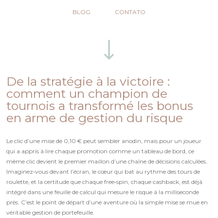
BLOG
CONTATO
De la stratégie à la victoire :
comment un champion de
tournois a transformé les bonus
en arme de gestion du risque
Le clic d’une mise de 0,10 € peut sembler anodin, mais pour un joueur
qui a appris à lire chaque promotion comme un tableau de bord, ce
même clic devient le premier maillon d’une chaîne de décisions calculées.
Imaginez‑vous devant l’écran, le cœur qui bat au rythme des tours de
roulette, et la certitude que chaque free‑spin, chaque cashback, est déjà
intégré dans une feuille de calcul qui mesure le risque à la milliseconde
près. C’est le point de départ d’une aventure où la simple mise se mue en
véritable gestion de portefeuille.