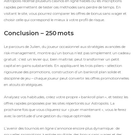
Astropolis recense plusieurs casinos en ligne fiables où les inscriptions
rapides permettent de tester ces méthodes sans perdre de temps. En
visitant le site, vous pourrez comparer les offres de bonus sans wager et
choisir celle qui correspond le mieux à votre profil de risque.
Conclusion – 250 mots
Le parcours de Julien, du joueur occasionnel aux stratégies avancées de
risk‑management, montre qu’un bonus n’est pas simplement un cadeau
gratuit : c’est un levier qui, bien maîtrisé, peut transformer un petit
capital en gains substantiels. En appliquant les trois piliers – sélection
rigoureuse des promotions, construction d’un bankroll plan solide et
discipline de jeu – chaque joueur peut convertir les offres promotionnelles
en atouts stratégiques.
Analysez vos habitudes, créez votre propre « bankroll plan », et testez les
offres rapides proposées par les sites répertoriés sur Astropolis. La
prochaine fois que vous cliquerez sur « jouer maintenant », vous le ferez
avec la certitude d’une gestion du risque optimisée.
L’avenir des tournois en ligne s’annonce encore plus dynamique : de
nouvelles promotions à entrée multiple, des bonus sans wager et des