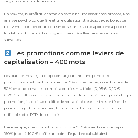
de gain sans alourdir le risque.
En résumé, le profil du champion combine une expérience précoce, une
analyse psychologique fine et une utilisation stratégique des bonus de
bienvenue pour créer un coussin de sécurité. Cette approche a posé les
fondations d’une méthodologie qui sera détaillée dans les sections
suivantes.
Les promotions comme leviers de
capitalisation – 400 mots
Les plateformes de jeu proposent aujourd’hui une panoplie de
promotions : cashback quotidien de 10 % sur les pertes, reload bonus de
50 % chaque semaine, tournois à entrées multiples (0,05 €, 0,10 €,
0,20 €) et offres de free‑spin tournament. Julien ne s’inscrit pas à chaque
promotion ; il applique un filtre de rentabilité basé sur trois critères : le
pourcentage de mise requise, le nombre de tours gratuits réellement
utilisables et le RTP du jeu ciblé.
Par exemple, une promotion « tournoi à 0,10 € avec bonus de dépôt
150 % jusqu’à 100 € » offre un point d’équilibre calculé ainsi :