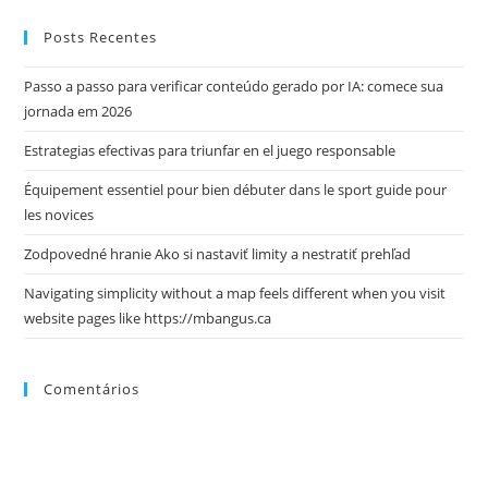
Posts Recentes
Passo a passo para verificar conteúdo gerado por IA: comece sua
jornada em 2026
Estrategias efectivas para triunfar en el juego responsable
Équipement essentiel pour bien débuter dans le sport guide pour
les novices
Zodpovedné hranie Ako si nastaviť limity a nestratiť prehľad
Navigating simplicity without a map feels different when you visit
website pages like https://mbangus.ca
Comentários