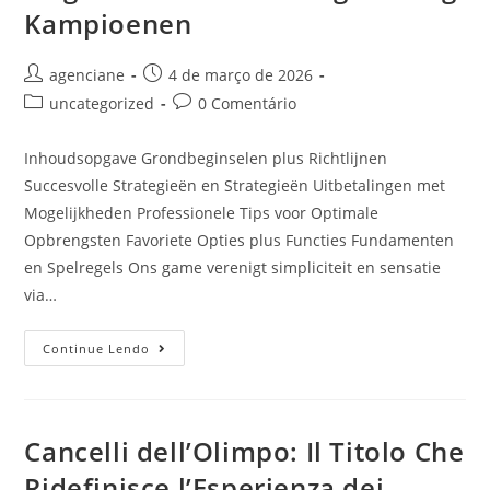
Kampioenen
agenciane
4 de março de 2026
uncategorized
0 Comentário
Inhoudsopgave Grondbeginselen plus Richtlijnen
Succesvolle Strategieën en Strategieën Uitbetalingen met
Mogelijkheden Professionele Tips voor Optimale
Opbrengsten Favoriete Opties plus Functies Fundamenten
en Spelregels Ons game verenigt simpliciteit en sensatie
via…
Continue Lendo
Cancelli dell’Olimpo: Il Titolo Che
Ridefinisce l’Esperienza dei